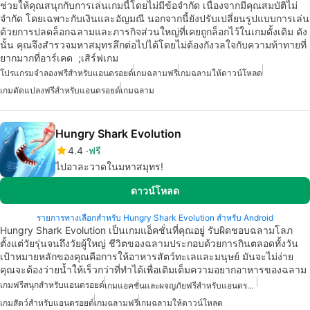
ช่วยให้คุณสนุกกับการเล่นเกมนี้โดยไม่มีข้อจำกัด เนื่องจากมีคุณสมบัติไม่
จำกัด โดยเฉพาะกับเงินและอัญมณี นอกจากนี้ยังปรับเปลี่ยนรูปแบบการเล่น
ด้วยการปลดล็อกฉลามและภารกิจส่วนใหญ่ที่เคยถูกล็อกไว้ในเกมดั้งเดิม ดัง
นั้น คุณจึงสำรวจมหาสมุทรลึกต่อไปได้โดยไม่ต้องกังวลใจกับความท้าทายที่
ยากมากที่อาร์เคด ;เสิร์ฟเกม
โปรแกรมจำลองฟรีสำหรับแอนดรอยด์
เกมฉลามฟรี
เกมฉลามให้ดาวน์โหลด
เกมดัดแปลงฟรีสำหรับแอนดรอยด์
เกมฉลาม
Hungry Shark Evolution
4.4
ฟรี
ไปอาละวาดในมหาสมุทร!
ดาวน์โหลด
รายการทางเลือกสำหรับ Hungry Shark Evolution สำหรับ Android
Hungry Shark Evolution เป็นเกมแอ็คชั่นที่คุณอยู่ รับผิดชอบฉลามโลภ
ตั้งแต่วัยรุ่นจนถึงวัยผู้ใหญ่ ชีวิตของฉลามประกอบด้วยการกินตลอดทั้งวัน
เป้าหมายหลักของคุณคือการให้อาหารสัตว์ทะเลและมนุษย์ มันจะไม่ง่าย
คุณจะต้องว่ายน้ำให้เร็วกว่าที่ทำได้เพื่อเติมเต็มความอยากอาหารของฉลาม
เกมฟรีสนุกสำหรับแอนดรอยด์
เกมแอคชั่นและผจญภัยฟรีสำหรับแอนดรอยด์
เกมสัตว์สำหรับแอนดรอยด์
เกมฉลามฟรี
เกมฉลามให้ดาวน์โหลด